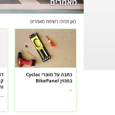
מאמרים
כאן תהיה רשימת מאמרים
כתבה על מוצרי Cycloc
דו
במגזין BikePanel
קר
ותח
...
...