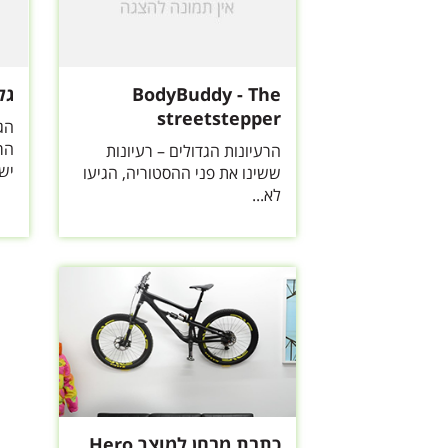
BodyBuddy - The
גל
streetstepper
הג
הר
הרעיונות הגדולים – רעיונות
ישר
ששינו את פני ההסטוריה, הגיעו
לא...
כתבת מבחן למוצר Hero